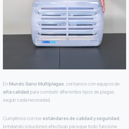
En
Mundo Sano Multiplagas
, contamos con equipos de
alta calidad
para combatir diferentes tipos de plagas
según cada necesidad.
Cumplimos con los
estándares de calidad y seguridad
,
brindando soluciones efectivas para que todo funcione