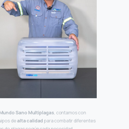
Mundo Sano Multiplagas
, contamos con
uipos de
alta calidad
para combatir diferentes
os de plagas según cada necesidad.