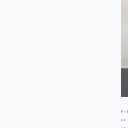
En
eq
tip