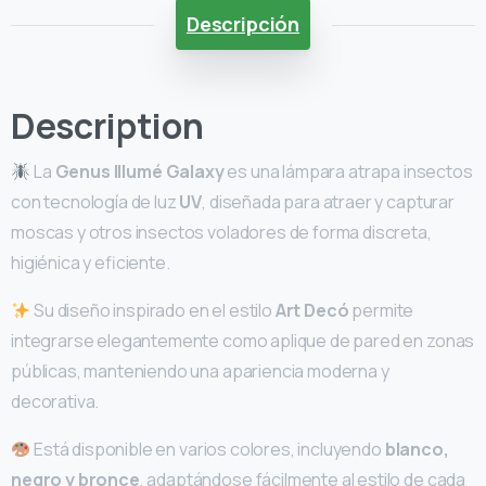
Descripción
Description
La
Genus Illumé Galaxy
es una lámpara atrapa insectos
con tecnología de luz
UV
, diseñada para atraer y capturar
moscas y otros insectos voladores de forma discreta,
higiénica y eficiente.
Su diseño inspirado en el estilo
Art Decó
permite
integrarse elegantemente como aplique de pared en zonas
públicas, manteniendo una apariencia moderna y
decorativa.
Está disponible en varios colores, incluyendo
blanco,
negro y bronce
, adaptándose fácilmente al estilo de cada