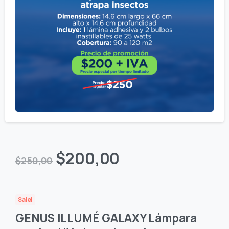
El
El
$
200,00
$
250,00
precio
precio
original
actual
Sale!
era:
es:
GENUS ILLUMÉ GALAXY Lámpara