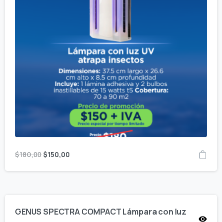
El
El
$
180,00
$
150,00
precio
precio
original
actual
era:
es:
$180,00.
$150,00.
GENUS SPECTRA COMPACT Lámpara con luz